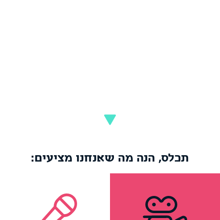
דבר.
אנחנו עושים גם קליפים, סרטי תדמית ופרסומות, ואנחנו
אלופים בלהוציא מוצרים בגימור אש מכל תקציב.
בשבילנו, כל יום עבודה הוא לונה־פארק של רעיונות
ויצירה, וכל פרויקט מקבל מאיתנו את מלוא תשומת הלב.
אנחנו נלווה אתכם לאורך כל הדרך עם הרבה סבלנות,
הקשבה ואהבה.
תכלס, הנה מה שאנחנו מציעים:
הסטרימינג.
המוצר המוגמר.
ושידור לכל ערוצי
זה. מפיתוח הקונספט ועד
מעגל סגור, סאונד מדויק
צריכים: אנחנו עושים את